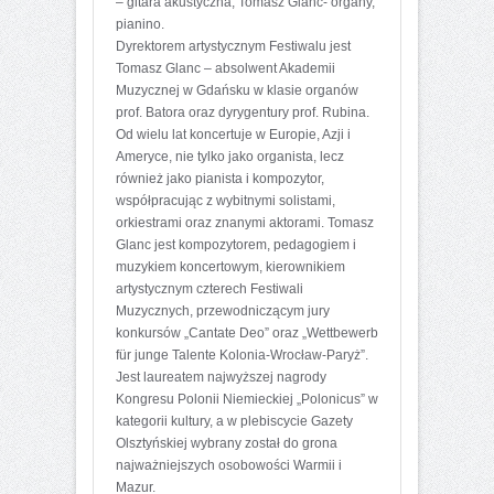
– gitara akustyczna, Tomasz Glanc- organy,
pianino.
Dyrektorem artystycznym Festiwalu jest
Tomasz Glanc – absolwent Akademii
Muzycznej w Gdańsku w klasie organów
prof. Batora oraz dyrygentury prof. Rubina.
Od wielu lat koncertuje w Europie, Azji i
Ameryce, nie tylko jako organista, lecz
również jako pianista i kompozytor,
współpracując z wybitnymi solistami,
orkiestrami oraz znanymi aktorami. Tomasz
Glanc jest kompozytorem, pedagogiem i
muzykiem koncertowym, kierownikiem
artystycznym czterech Festiwali
Muzycznych, przewodniczącym jury
konkursów „Cantate Deo” oraz „Wettbewerb
für junge Talente Kolonia-Wrocław-Paryż”.
Jest laureatem najwyższej nagrody
Kongresu Polonii Niemieckiej „Polonicus” w
kategorii kultury, a w plebiscycie Gazety
Olsztyńskiej wybrany został do grona
najważniejszych osobowości Warmii i
Mazur.