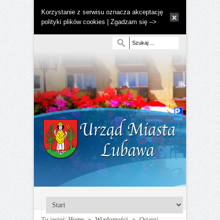
Korzystanie z serwisu oznacza akceptację
polityki plików cookies | Zgadzam się –>
Tu jesteś:
Home
»
Wiadomości
»
Ostatni