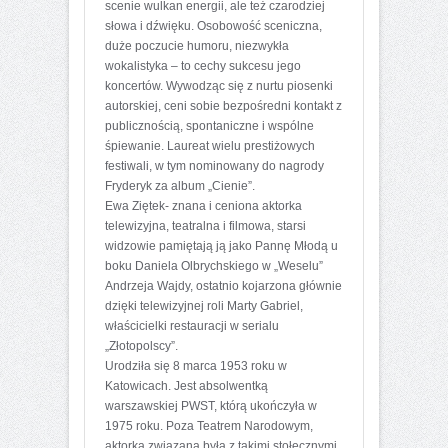
scenie wulkan energii, ale też czarodziej
słowa i dźwięku. Osobowość sceniczna,
duże poczucie humoru, niezwykła
wokalistyka – to cechy sukcesu jego
koncertów. Wywodząc się z nurtu piosenki
autorskiej, ceni sobie bezpośredni kontakt z
publicznością, spontaniczne i wspólne
śpiewanie. Laureat wielu prestiżowych
festiwali, w tym nominowany do nagrody
Fryderyk za album „Cienie”.
Ewa Ziętek- znana i ceniona aktorka
telewizyjna, teatralna i filmowa, starsi
widzowie pamiętają ją jako Pannę Młodą u
boku Daniela Olbrychskiego w „Weselu”
Andrzeja Wajdy, ostatnio kojarzona głównie
dzięki telewizyjnej roli Marty Gabriel,
właścicielki restauracji w serialu
„Złotopolscy”.
Urodziła się 8 marca 1953 roku w
Katowicach. Jest absolwentką
warszawskiej PWST, którą ukończyła w
1975 roku. Poza Teatrem Narodowym,
aktorka związana była z takimi stołecznymi