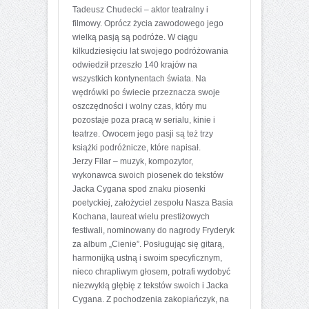
Tadeusz Chudecki – aktor teatralny i
filmowy. Oprócz życia zawodowego jego
wielką pasją są podróże. W ciągu
kilkudziesięciu lat swojego podróżowania
odwiedził przeszło 140 krajów na
wszystkich kontynentach świata. Na
wędrówki po świecie przeznacza swoje
oszczędności i wolny czas, który mu
pozostaje poza pracą w serialu, kinie i
teatrze. Owocem jego pasji są też trzy
książki podróżnicze, które napisał.
Jerzy Filar – muzyk, kompozytor,
wykonawca swoich piosenek do tekstów
Jacka Cygana spod znaku piosenki
poetyckiej, założyciel zespołu Nasza Basia
Kochana, laureat wielu prestiżowych
festiwali, nominowany do nagrody Fryderyk
za album „Cienie”. Posługując się gitarą,
harmonijką ustną i swoim specyficznym,
nieco chrapliwym głosem, potrafi wydobyć
niezwykłą głębię z tekstów swoich i Jacka
Cygana. Z pochodzenia zakopiańczyk, na