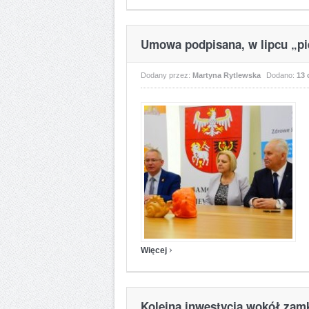
Umowa podpisana, w lipcu „pi
Dodany przez:
Martyna Rytlewska
Dodano:
13 
›
Więcej
Kolejna inwestycja wokół za