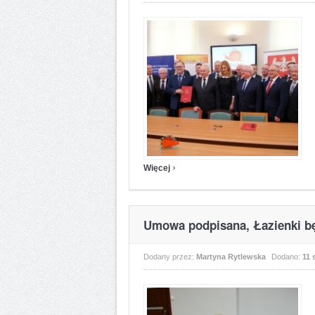
›
Więcej
Umowa podpisana, Łazienki bę
Dodany przez:
Martyna Rytlewska
Dodano:
11 