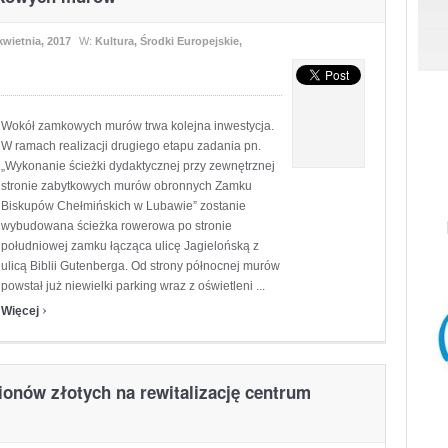
kwietnia, 2017
W:
Kultura
,
Środki Europejskie
,
Wokół zamkowych murów trwa kolejna inwestycja.
W ramach realizacji drugiego etapu zadania pn.
„Wykonanie ścieżki dydaktycznej przy zewnętrznej
stronie zabytkowych murów obronnych Zamku
Biskupów Chełmińskich w Lubawie” zostanie
wybudowana ścieżka rowerowa po stronie
południowej zamku łącząca ulicę Jagielońską z
ulicą Biblii Gutenberga. Od strony północnej murów
powstał już niewielki parking wraz z oświetleni ...
›
Więcej
onów złotych na rewitalizację centrum