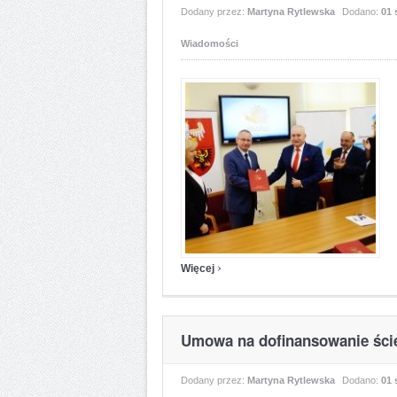
Dodany przez:
Martyna Rytlewska
Dodano:
01 
Wiadomości
›
Więcej
Umowa na dofinansowanie ści
Dodany przez:
Martyna Rytlewska
Dodano:
01 