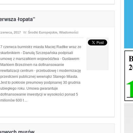
erwsza łopata”
czerwca, 2017
W:
Środki Europejskie
,
Wiadomości
7 czerwca burmistrz miasta Maciej Radtke wraz ze
skarbnikiem - Danutą Szczepańska podpisali
umowę z marszałkiem województwa - Gustawem
Markiem Brzezinem na dofinansowanie
rewitalizacji centrum - przebudowę i modernizację
przestrzeni publicznej wewnątrz Starego Miasta.
Jest to pokłosie preumowy podpisanej 30 grudnia
ubiegłego roku. Umowa gwarantuje
dofinansowanie inwestycji w wysokości ponad 5
milionów 600 t ...
mkowych murów