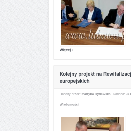
›
Więcej
Kolejny projekt na Rewitaliza
europejskich
Dodany przez:
Martyna Rytlewska
Dodano:
04 
Wiadomości