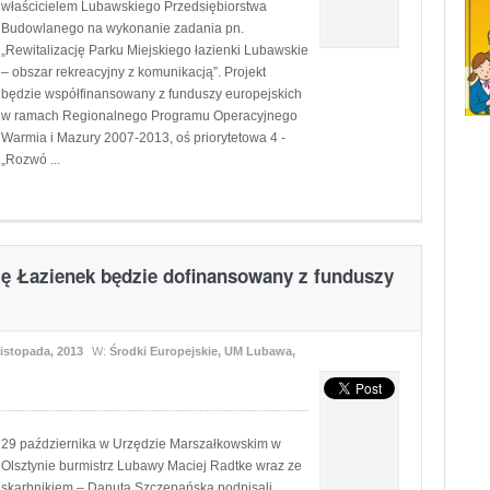
właścicielem Lubawskiego Przedsiębiorstwa
Budowlanego na wykonanie zadania pn.
„Rewitalizację Parku Miejskiego łazienki Lubawskie
– obszar rekreacyjny z komunikacją”. Projekt
będzie współfinansowany z funduszy europejskich
w ramach Regionalnego Programu Operacyjnego
Warmia i Mazury 2007-2013, oś priorytetowa 4 -
„Rozwó ...
cję Łazienek będzie dofinansowany z funduszy
listopada, 2013
W:
Środki Europejskie
,
UM Lubawa
,
29 października w Urzędzie Marszałkowskim w
Olsztynie burmistrz Lubawy Maciej Radtke wraz ze
skarbnikiem – Danutą Szczepańską podpisali