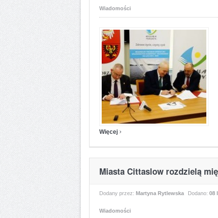
Wiadomości
›
Więcej
Miasta Cittaslow rozdzielą mi
Dodany przez:
Martyna Rytlewska
Dodano:
08 
Wiadomości