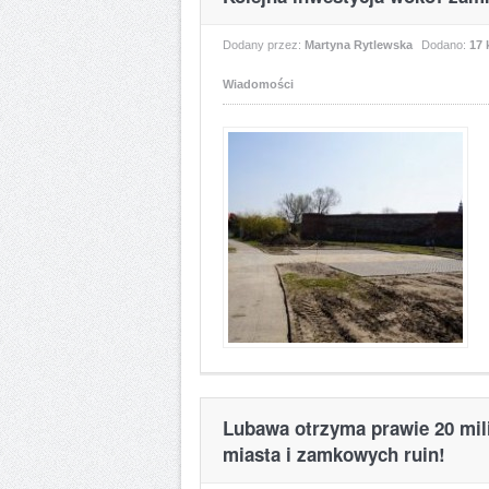
Dodany przez:
Martyna Rytlewska
Dodano:
17 
Wiadomości
Lubawa otrzyma prawie 20 mili
miasta i zamkowych ruin!